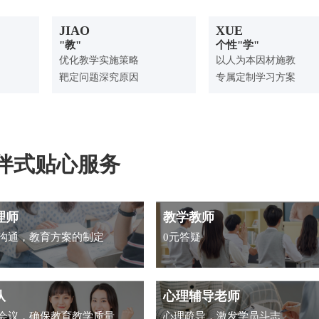
JIAO
XUE
"教"
个性"学"
优化教学实施策略
以人为本因材施教
靶定问题深究原因
专属定制学习方案
伴式贴心服务
理师
教学教师
沟通，教育方案的制定
0元答疑
队
心理辅导老师
会议，确保教育教学质量
心理疏导，激发学员斗志