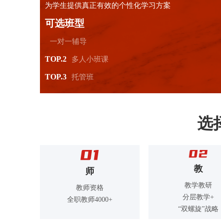
为学生提供真正有效的个性化学习方案
可选班型
一对一辅导
TOP.2
多人小班课
TOP.3
托管班
选
教
师
教学教研
教师资格
分层教学+
全职教师4000+
“双螺旋”战略