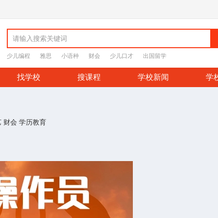
少儿编程
雅思
小语种
财会
少儿口才
出国留学
找学校
搜课程
学校新闻
学
艺
财会
学历教育